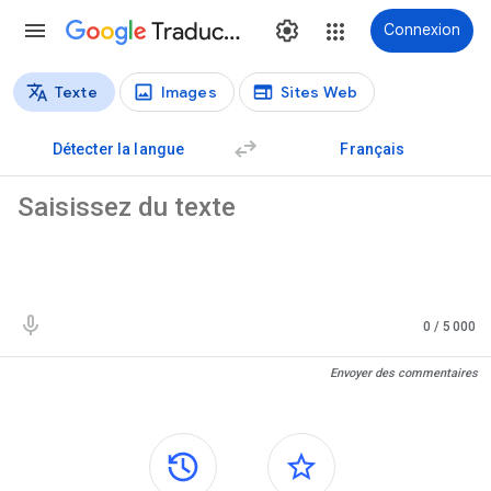
Traduction
Connexion
Texte
Images
Sites Web
Types de traductions
Traduction de texte
Détecter la langue
Français
Texte source
0
/ 5 000
Résultats de traduction
Envoyer des commentaires
Panneaux latéraux